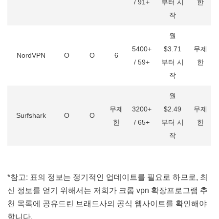
/ 91+
부터 시
한
작
월
5400+
$3.71
무제
NordVPN
O
O
6
/ 59+
부터 시
한
작
월
무제
3200+
$2.49
무제
Surfshark
O
O
한
/ 65+
부터 시
한
작
*참고: 표의 정보는 정기적인 업데이트를 필요로 하므로, 최
신 정보를 얻기 위해서는 저희가 크롬 vpn 확장프로그램 추
천 목록에 공유드린 브래드사의 공식 웹사이트를 확인해야
합니다.